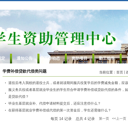
规定
通知公告
工作动态
资助项目
勤工助学
学费补偿贷款代偿类问题
当前位置：
首页
退役后考入我校的退役士兵，或者就读期间服兵役复学后的学费减免金额，应
服义务兵役或者基层就业毕业生的学生符合申请学费补偿或贷款代偿的条件，
是贷款代偿？
毕业生基层就业补、代偿申请材料提交后，还应注意些什么？
在获得基层就业学费补偿或代偿的第一次资金后，学生还需做什么？
每页
14
记录
总共
4
记录
第一页
<<上一页